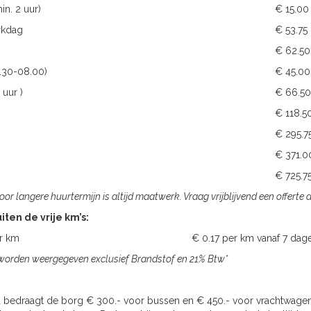
in. 2 uur)
€ 15.00
rkdag
€ 53.75
€ 62.50
.30-08.00)
€ 45.00
 uur )
€ 66.50
€ 118.5
€ 295.7
€ 371.0
€ 725.7
oor langere huurtermijn is altijd maatwerk. Vraag vrijblijvend een offerte 
iten de vrije km’s:
19 per km € 0.17 per km vanaf 7 dag
 worden weergegeven exclusief Brandstof en 21% Btw*
 bedraagt de borg € 300.- voor bussen en € 450.- voor vrachtwage