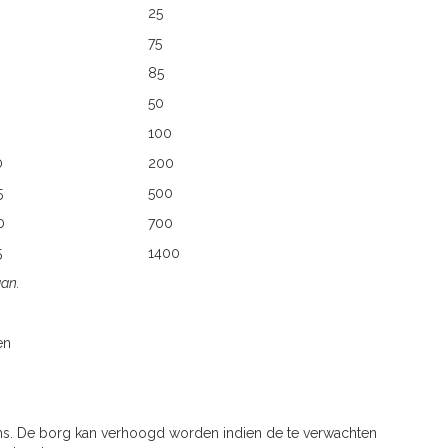
25
75
85
50
100
0
200
5
500
0
700
5
1400
aan.
en
ns. De borg kan verhoogd worden indien de te verwachten