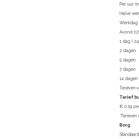
Per uur (m
Halve we
Werkdag
Avond (17
1 dag ( 24
2 dagen
5 dagen
7 dagen
14 dagen
Tarieven v
Tarief bu
€ 0.
*Tarieven
Borg
Standaard