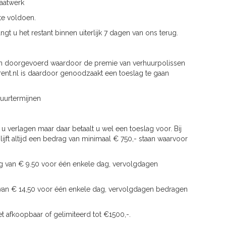
maatwerk
 te voldoen.
t u het restant binnen uiterlijk 7 dagen van ons terug.
ngen doorgevoerd waardoor de premie van verhuurpolissen
rent.nl is daardoor genoodzaakt een toeslag te gaan
gere huurtermijnen
 u verlagen maar daar betaalt u wel een toeslag voor. Bij
ijft altijd een bedrag van minimaal € 750,- staan waarvoor
g van € 9.50 voor één enkele dag, vervolgdagen
g van € 14,50 voor één enkele dag, vervolgdagen bedragen
iet afkoopbaar of gelimiteerd tot €1500,-.