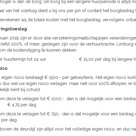
oger is dan de borg. De borg bij een langere huurperiode is altijd 
haal van het voertuig dient u bij ons per pin of contant het borgbedrag
verrekenen wij de totale kosten met het borgbedrag, vervolgens ontvang
ringstoeslag
anuari 2019 zijn er door alle verzekeringsmaatschappijen veranderi
liefst 200%, of meer, gestegen zijn voor de verhuurbrache. Limburg-
om de kostenstijging te kunnen dekken.
 per huurtermijn tot 24 uur € 15.00 per dag bij lan
sico
 eigen risico bedraagt € 1500,- per gebeurtenis. Het eigen risico kunt
u dus wel uw eigen risico verlagen, maar niet voor 100% afkopen; er bl
elijk bent bij schuld.
m deze te verlagen tot € 1000,- dan is dat mogelijk voor een bedra
 € 4.75 per dag.
m deze te verlagen tot € 750,- dan is dat mogelijk voor een bedra
per dag.
oven de deurstijl zijn altijd voor het volledige eigen risico, en dus n