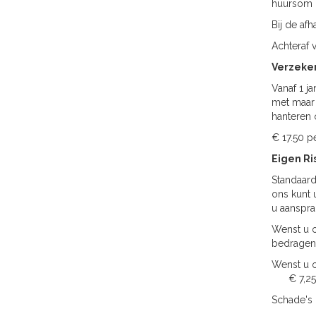
huursom h
Bij de af
Achteraf 
Verzeke
Vanaf 1 j
met maar 
hanteren 
€ 17.50
Eigen Ri
Standaard
ons kunt 
u aansprak
Wenst u o
bedragen
Wenst u o
€ 7,25 
Schade's b