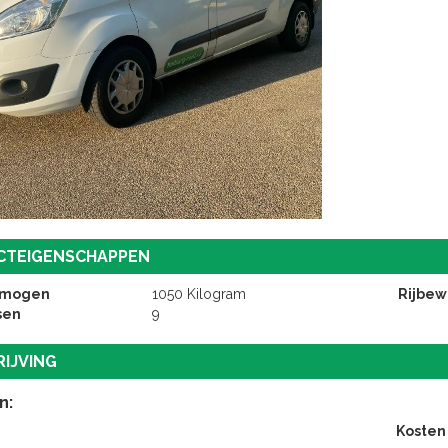
CTEIGENSCHAPPEN
rmogen
1050 Kilogram
Rijbewi
sen
9
IJVING
n:
Kosten